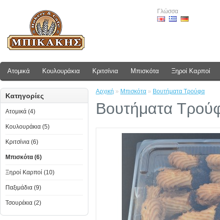
Γλώσσα
Ατομικά
Κουλουράκια
Κριτσίνια
Μπισκότα
Ξηροί Καρποί
Αρχική
»
Μπισκότα
»
Βουτήματα Τρούφα
Κατηγορίες
Βουτήματα Τρού
Ατομικά (4)
Κουλουράκια (5)
Κριτσίνια (6)
Μπισκότα (6)
Ξηροί Καρποί (10)
Παξιμάδια (9)
Τσουρέκια (2)